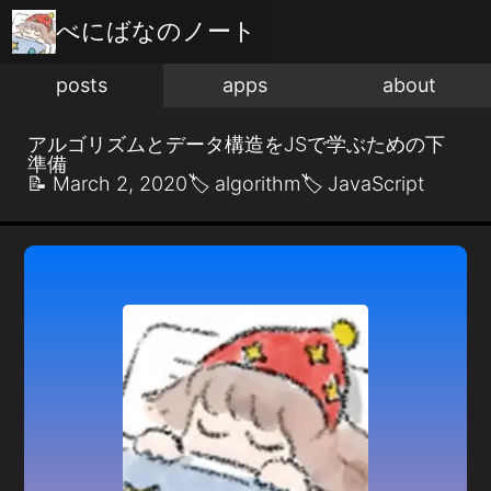
べにばな
のノート
posts
apps
about
アルゴリズムとデータ構造をJSで学ぶための下
準備
📝
March 2, 2020
🏷️
algorithm
🏷️
JavaScript