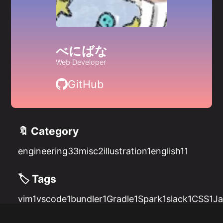
べにばな
Web Developer
GitHub
🔖 Category
engineering
33
misc
2
illustration
1
english
11
🏷️ Tags
vim
1
vscode
1
bundler
1
Gradle
1
Spark
1
slack
1
CSS
1
Ja