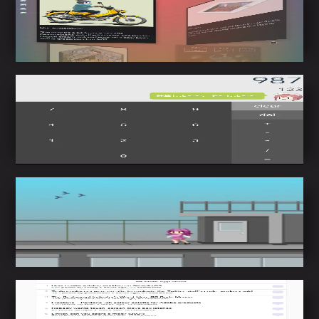
CSSを使用した3D表現
CSSのtransformプロパティを使用して奥行き方向
にカードが回転する表現を行っている。
Kawaii-calculator
Vue.js で作成した計算機。100vh を高さに設定し
た際に発生する「URL Bar Resizing」という問題
を解決するために調整を行ってる。
Web標準APIでのキャラ操作
ユーザーのクリック/タッチに応じてキャラクター
が移動・アクションする。ドット絵はAsperiteで
作成。
HackerNewsクローン