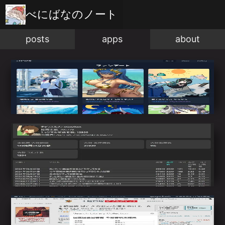
べにばな
のノート
posts
apps
about
イラストポートフォリオ
制作したイラストをポートフォリオとして表示す
るためのページ
YouTubeから動画情報を取得するアプリ
YouTube配信者のハンドルネームをもとに、
YouTubeDataAPIを使用して情報を取得・表示す
るアプリ
図書館蔵書検索(Chrome拡張機能)