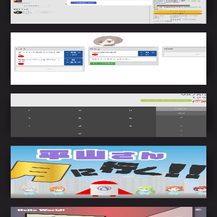
Amazon.co.jpの商品ページから東京都における図
書館の蔵書情報を検索できるChrome拡張機能
Trelloppoi
Trelloを模したタスク管理画面。見積もり機能を
もたせている。
Elm-Kawaii-calculator
Elmの学習のために作成した計算機。
anime.jsを使用した長尺アニメーション
anime.jsを使用して物語形式のアニメーションを
再生る。